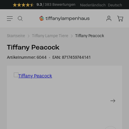
9.3
383 Bewertungen
Niederländisch
Deutsch
Startseite
Tiffany Lampe Tiere
Tiffany Peacock
Tiffany Peacock
Artikelnummer:
6044
EAN:
8717459744141