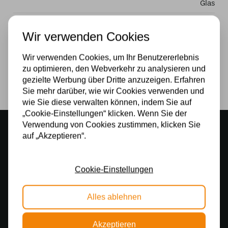
Glas
Stromversorgung
Wir verwenden Cookies
230v
Wir verwenden Cookies, um Ihr Benutzererlebnis
Lichtquelle
zu optimieren, den Webverkehr zu analysieren und
gezielte Werbung über Dritte anzuzeigen. Erfahren
Ja
Sie mehr darüber, wie wir Cookies verwenden und
wie Sie diese verwalten können, indem Sie auf
„Cookie-Einstellungen“ klicken. Wenn Sie der
Verwendung von Cookies zustimmen, klicken Sie
Stimmungsvoller Showroom
auf „Akzeptieren“.
500 m2 großes Lampengeschäft in Rijssen
Kostenloser Versand
Cookie-Einstellungen
Kostenloser Versand in Deutschland ab 99 €
Kostenlose Lichtquellen
Alles ablehnen
Die Bestellung umfasst die Lichtquelle
Akzeptieren
Sichere Online-Zahlung