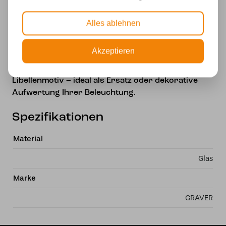
Durchmesser Schirm: 40 cm
Höhe Schirm: 21 cm
Alles ablehnen
Montage: 10 mm Öffnung
Material: Glas (Tiffany-Stil, echtes Glas)
Akzeptieren
Ein stilvoller Tiffany Lampenschirm mit blauem
Libellenmotiv – ideal als Ersatz oder dekorative
Aufwertung Ihrer Beleuchtung.
Spezifikationen
Material
Glas
Marke
GRAVER