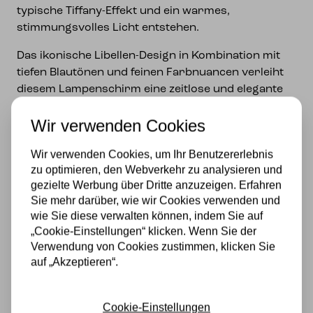
typische Tiffany-Effekt und ein warmes,
stimmungsvolles Licht entstehen.
Das ikonische Libellen-Design in Kombination mit
tiefen Blautönen und feinen Farbnuancen verleiht
diesem Lampenschirm eine zeitlose und elegante
Ausstrahlung. Durch die größere Größe ist dieser
Wir verwenden Cookies
Tiffany Lampenschirm 40 cm
ein echter Blickfang
und besonders geeignet für größere Räume oder
Wir verwenden Cookies, um Ihr Benutzererlebnis
als Highlight über einem Tisch.
zu optimieren, den Webverkehr zu analysieren und
Dieser
Tiffany Lampenschirm
ist vielseitig
gezielte Werbung über Dritte anzuzeigen. Erfahren
Sie mehr darüber, wie wir Cookies verwenden und
einsetzbar und geeignet für
Hängelampen,
wie Sie diese verwalten können, indem Sie auf
Tischlampen, Wandleuchten oder Deckenleuchten
.
„Cookie-Einstellungen“ klicken. Wenn Sie der
Der Schirm verfügt über eine
10 mm Öffnung
,
Verwendung von Cookies zustimmen, klicken Sie
auf „Akzeptieren“.
wodurch er sich einfach mit verschiedenen
Leuchten kombinieren lässt.
Spezifikationen
Cookie-Einstellungen