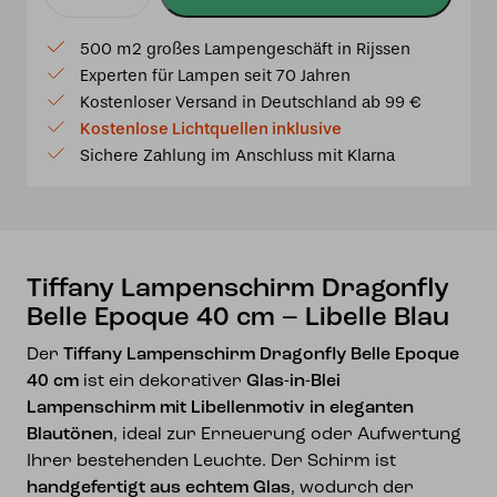
Tiffany
Lampenschirm
500 m2 großes Lampengeschäft in Rijssen
Dragonfly
Experten für Lampen seit 70 Jahren
Belle
Kostenloser Versand in Deutschland ab 99 €
Epoque
Kostenlose Lichtquellen inklusive
40
Sichere Zahlung im Anschluss mit Klarna
cm
–
Libelle
Blau
Menge
Tiffany Lampenschirm Dragonfly
Belle Epoque 40 cm – Libelle Blau
Der
Tiffany Lampenschirm Dragonfly Belle Epoque
40 cm
ist ein dekorativer
Glas-in-Blei
Lampenschirm mit Libellenmotiv in eleganten
Blautönen
, ideal zur Erneuerung oder Aufwertung
Ihrer bestehenden Leuchte. Der Schirm ist
handgefertigt aus echtem Glas
, wodurch der