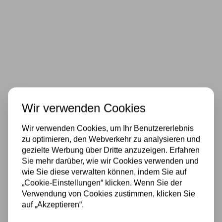
Wir verwenden Cookies
689,00
Wir verwenden Cookies, um Ihr Benutzererlebnis
Beschlag
E27
Lichtquelle
Ja
zu optimieren, den Webverkehr zu analysieren und
gezielte Werbung über Dritte anzuzeigen. Erfahren
Die Lieferzeit beträgt 1 - 7 Tage
Sie mehr darüber, wie wir Cookies verwenden und
wie Sie diese verwalten können, indem Sie auf
„Cookie-Einstellungen“ klicken. Wenn Sie der
Verwendung von Cookies zustimmen, klicken Sie
Tiffany
auf „Akzeptieren“.
Deckenleuchte
500 m2 großes Lampengeschäft in Rijssen
Ø60cm