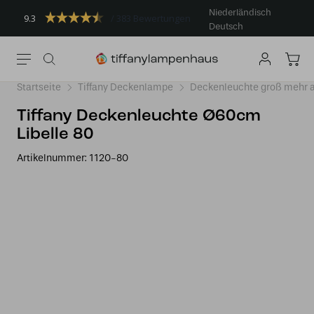
Niederländisch
9.3
383 Bewertungen
Deutsch
Startseite
Tiffany Deckenlampe
Deckenleuchte groß mehr a
Tiffany Deckenleuchte Ø60cm
Libelle 80
Artikelnummer:
1120-80