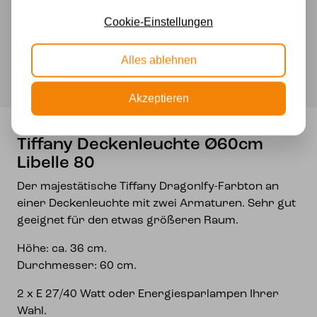
Experten für Lampen seit 70 Jahren
Libelle
Cookie-Einstellungen
Kostenloser Versand in Deutschland ab 99 €
80
Kostenlose Lichtquellen inklusive
Menge
Sichere Zahlung im Anschluss mit Klarna
Alles ablehnen
Akzeptieren
Tiffany Deckenleuchte Ø60cm
Libelle 80
Der majestätische Tiffany Dragonlfy-Farbton an
einer Deckenleuchte mit zwei Armaturen. Sehr gut
geeignet für den etwas größeren Raum.
Höhe: ca. 36 cm.
Durchmesser: 60 cm.
2 x E 27/40 Watt oder Energiesparlampen Ihrer
Wahl.