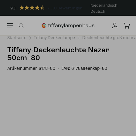
Niederländisch
9.3
383 Bewertungen
Deutsch
Startseite
Tiffany Deckenlampe
Deckenleuchte groß mehr a
Tiffany-Deckenleuchte Nazar
50cm -80
Artikelnummer:
6178-80
EAN:
6178alleenkap-80