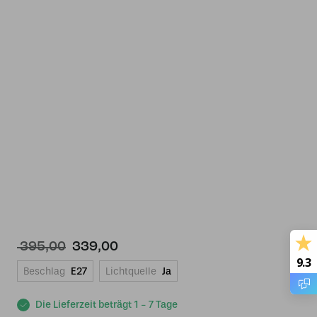
Ursprünglicher
Aktueller
395,00
339,00
Preis
Preis
9.3
Beschlag
E27
Lichtquelle
Ja
war:
ist:
€ 395,00
€ 339,00.
Die Lieferzeit beträgt 1 - 7 Tage