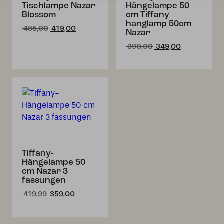
Tischlampe Nazar
Hängelampe 50
Blossom
cm Tiffany
hanglamp 50cm
Ursprünglicher
Aktueller
485,00
419,00
Nazar
Preis
Preis
Ursprünglicher
Aktueller
390,00
349,00
war:
ist:
Preis
Preis
€ 485,00
€ 419,00.
war:
ist:
€ 390,00
€ 349,00.
Tiffany-
Hängelampe 50
cm Nazar 3
fassungen
Ursprünglicher
Aktueller
419,99
359,00
Preis
Preis
war:
ist:
€ 419,99
€ 359,00.