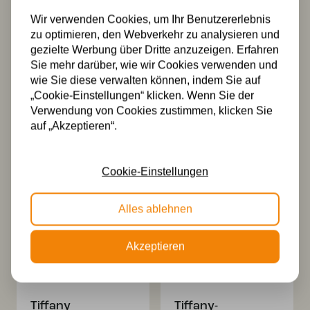
Wir verwenden Cookies, um Ihr Benutzererlebnis
zu optimieren, den Webverkehr zu analysieren und
gezielte Werbung über Dritte anzuzeigen. Erfahren
Sie mehr darüber, wie wir Cookies verwenden und
wie Sie diese verwalten können, indem Sie auf
„Cookie-Einstellungen“ klicken. Wenn Sie der
Verwendung von Cookies zustimmen, klicken Sie
Tiffany
Tiffany-
auf „Akzeptieren“.
Deckenleuchte
Lampenschirm 50
Nazar 50cm -Flow
cm Nazar
Ursprünglicher
Aktueller
369,00
349,00
299,00
Preis
Preis
Cookie-Einstellungen
war:
ist:
€ 349,00
€ 299,00.
Alles ablehnen
Akzeptieren
Tiffany
Tiffany-