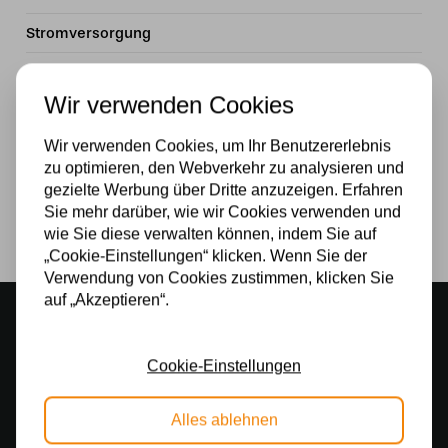
Stromversorgung
230v
Wir verwenden Cookies
Wattzahl
Wir verwenden Cookies, um Ihr Benutzererlebnis
40W
zu optimieren, den Webverkehr zu analysieren und
Lichtquelle
gezielte Werbung über Dritte anzuzeigen. Erfahren
Sie mehr darüber, wie wir Cookies verwenden und
Ja
wie Sie diese verwalten können, indem Sie auf
„Cookie-Einstellungen“ klicken. Wenn Sie der
Verwendung von Cookies zustimmen, klicken Sie
auf „Akzeptieren“.
Stimmungsvoller Showroom
500 m2 großes Lampengeschäft in Rijssen
Cookie-Einstellungen
Kostenloser Versand
Kostenloser Versand in Deutschland ab 99 €
Alles ablehnen
Kostenlose Lichtquellen