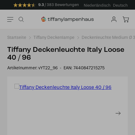
9.3
383 Bewertungen
Niederländisch
Deutsch
Startseite
Tiffany Deckenlampe
Deckenleuchte Medium Ø 3
Tiffany Deckenleuchte Italy Loose
40 / 96
Artikelnummer:
vYT22_96
EAN:
7440847215275