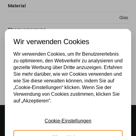
Material
Glas
Stromversorgung
Wir verwenden Cookies
230v
Wattzahl
Wir verwenden Cookies, um Ihr Benutzererlebnis
zu optimieren, den Webverkehr zu analysieren und
60W
gezielte Werbung über Dritte anzuzeigen. Erfahren
Sie mehr darüber, wie wir Cookies verwenden und
Lichtquelle
wie Sie diese verwalten können, indem Sie auf
„Cookie-Einstellungen“ klicken. Wenn Sie der
Ja
Verwendung von Cookies zustimmen, klicken Sie
auf „Akzeptieren“.
Stimmungsvoller Showroom
Cookie-Einstellungen
500 m2 großes Lampengeschäft in Rijssen
Kostenloser Versand