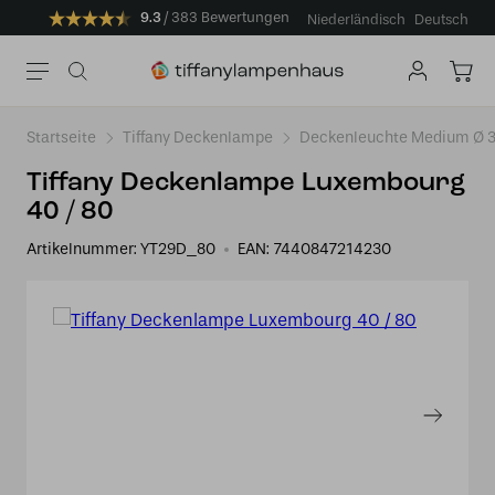
9.3
383 Bewertungen
Niederländisch
Deutsch
Startseite
Tiffany Deckenlampe
Deckenleuchte Medium Ø 3
Tiffany Deckenlampe Luxembourg
40 / 80
Artikelnummer:
YT29D_80
EAN:
7440847214230