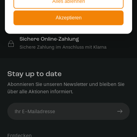
Alles ablehnen
Kostenloser Versand in Deutschland ab 99 €
Akzeptieren
Kostenlose Lichtquellen
Die Bestellung umfasst die Lichtquelle
Sichere Online-Zahlung
Sichere Zahlung im Anschluss mit Klarna
Stay up to date
Abonnieren Sie unseren Newsletter und bleiben Sie
über alle Aktionen informiert.
Entdecken