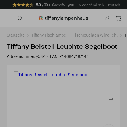
9.3
383 Bewertungen
Niederländisch
Deutsch
Startseite
Tiffany Tischlampe
Tischleuchten Windlicht
T
Tiffany Beistell Leuchte Segelboot
Artikelnummer:
y587
EAN:
7440847197144