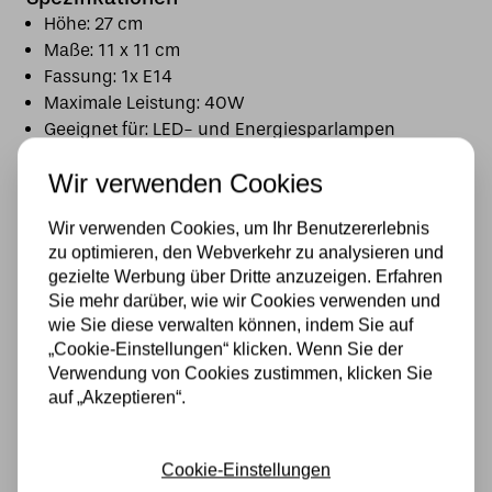
Höhe: 27 cm
Maße: 11 x 11 cm
Fassung: 1x E14
Maximale Leistung: 40W
Geeignet für: LED- und Energiesparlampen
Material: Handgefertigtes Tiffany-Glas & Metall
Wir verwenden Cookies
Anzahl Glasstücke: ca. 192
Motiv: Segelboot
Wir verwenden Cookies, um Ihr Benutzererlebnis
Darstellung: rundum auf allen Seiten sichtbar
zu optimieren, den Webverkehr zu analysieren und
Stil: Tiffany / Bleiglas / maritim
gezielte Werbung über Dritte anzuzeigen. Erfahren
Sie mehr darüber, wie wir Cookies verwenden und
Ein wunderschönes handgefertigtes Tiffany-
wie Sie diese verwalten können, indem Sie auf
Windlicht mit Segelbootmotiv und faszinierendem
„Cookie-Einstellungen“ klicken. Wenn Sie der
Farbspiel – perfekt für stimmungsvolle
Verwendung von Cookies zustimmen, klicken Sie
Beleuchtung und maritime Akzente im Zuhause.
auf „Akzeptieren“.
Spezifikationen
Cookie-Einstellungen