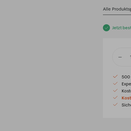
Alle Produkts
Jetzt bes
Tiffany
beistell
Leuchte
500 
Classic
Expe
gro
Kost
Menge
Kost
Sich