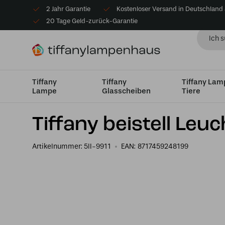
2 Jahr Garantie
Kostenloser Versand in Deutschland
20 Tage Geld-zurück-Garantie
Tiffany
Tiffany
Tiffany La
Lampe
Glasscheiben
Tiere
Startseite
Tiffany Tischlampe
Tischleuchten Windlic
Tiffany beistell Leu
Artikelnummer:
5ll-9911
EAN:
8717459248199