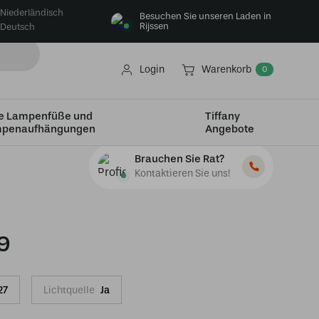
Niederländisch
Besuchen Sie unseren Laden in
Rijssen
Deutsch
Login
Warenkorb
0
e Lampenfüße und
Tiffany
penaufhängungen
Angebote
Brauchen Sie Rat?
Kontaktieren Sie uns!
9
27
Lichtquelle
Ja