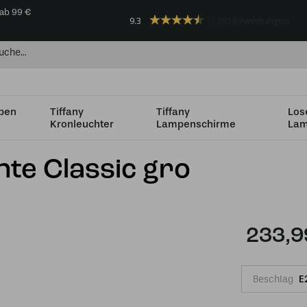
 ab 99 €
9.3
383 Bewertungen
mpen
Tiffany
Tiffany
Los
Kronleuchter
Lampenschirme
Lam
ht
Tiffany beistell Leuchte Classic gro
chte Classic gro
233,9
Beschlag
E