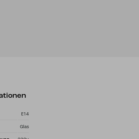
ationen
E14
Glas