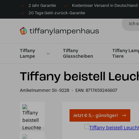
2 Jahr Garantie
Kostenloser Versand in Deutschland
20 Tage Geld-zurück-Garantie
Tiffany
Tiffany
Tiffany La
Lampe
Glasscheiben
Tiere
Startseite
Tiffany Tischlampe
Tischleuchten Windlic
Tiffany beistell Leu
Artikelnummer:
5ll-9228
EAN:
8717459246607
Jetzt € 5,- günstiger!