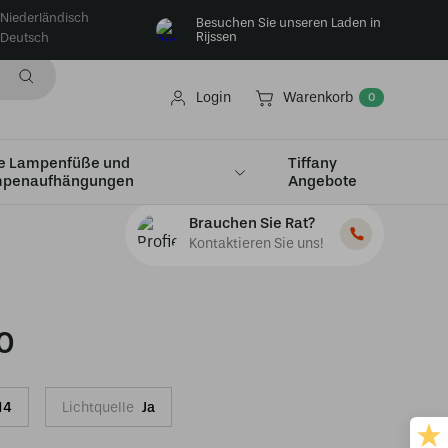
Niederländisch
Besuchen Sie unseren Laden in
Rijssen
Deutsch
Login
Warenkorb
0
e Lampenfüße und
Tiffany
penaufhängungen
Angebote
Brauchen Sie Rat?
Kontaktieren Sie uns!
0
14
Lichtquelle
Ja