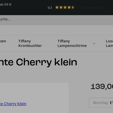
 ab 99 €
9.3
383 Bewertungen
mpen
Tiffany
Tiffany
Los
Kronleuchter
Lampenschirme
Lam
ht
Tiffany beistell Leuchte Cherry klein
chte Cherry klein
139,0
Beschlag
E