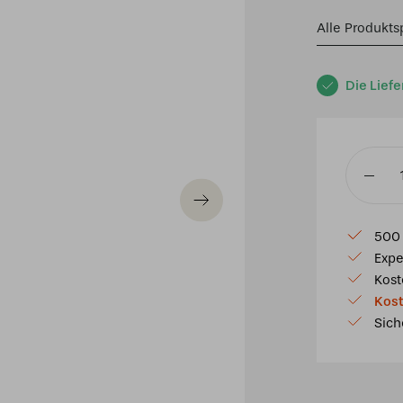
Alle Produkts
Die Liefe
Tiffany
beistell
Leuchte
500 
Cherry
Expe
klein
Kost
Menge
Kost
Sich