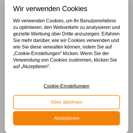
Leuchtmittel: nicht enthalten
Wir verwenden Cookies
Material: Polystone
Farbe: klassische Bronzeoptik
Wir verwenden Cookies, um Ihr Benutzererlebnis
zu optimieren, den Webverkehr zu analysieren und
Verwendung: Tischlampenfuß
gezielte Werbung über Dritte anzuzeigen. Erfahren
Stil: klassisch / Tiffany / Jugendstil
Sie mehr darüber, wie wir Cookies verwenden und
wie Sie diese verwalten können, indem Sie auf
Ein stabiler und eleganter Lampenfuß, der die
„Cookie-Einstellungen“ klicken. Wenn Sie der
ideale Grundlage für einen großen Tiffany-
Verwendung von Cookies zustimmen, klicken Sie
Lampenschirm bildet und jedem Raum eine stilvolle
auf „Akzeptieren“.
Atmosphäre verleiht.
Spezifikationen
Cookie-Einstellungen
Fassung
Alles ablehnen
E27
Akzeptieren
Stromversorgung
230v