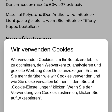
Durchmesser max 2x 60w e27 exklusiv
Material Polystone (Der Artikel wird mit einer
Lichtquelle geliefert, wenn Sie mit einer Tiffany-
Kappe bestellen.)
Spezifikationen
Wir verwenden Cookies
Fassung
E27
Wir verwenden Cookies, um Ihr Benutzererlebnis
zu optimieren, den Webverkehr zu analysieren und
Stromversorgung
gezielte Werbung über Dritte anzuzeigen. Erfahren
Sie mehr darüber, wie wir Cookies verwenden und
230v
wie Sie diese verwalten können, indem Sie auf
„Cookie-Einstellungen“ klicken. Wenn Sie der
Lichtquelle
Verwendung von Cookies zustimmen, klicken Sie
auf „Akzeptieren“.
Nein