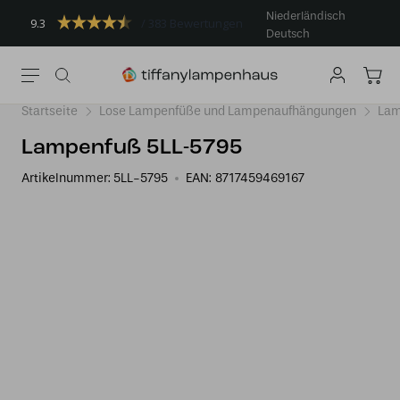
Niederländisch
9.3
383 Bewertungen
Deutsch
Startseite
Lose Lampenfüße und Lampenaufhängungen
Lam
Lampenfuß 5LL-5795
Artikelnummer:
5LL-5795
EAN:
8717459469167