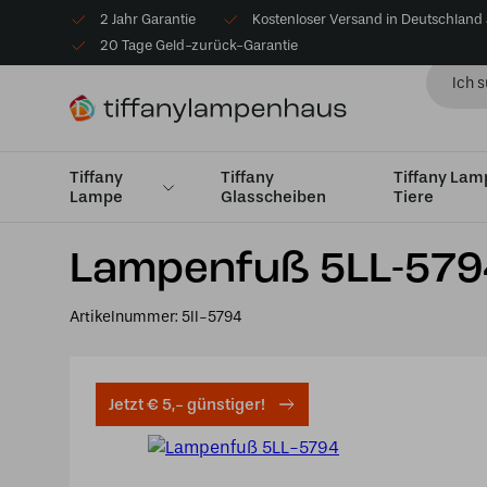
2 Jahr Garantie
Kostenloser Versand in Deutschland
20 Tage Geld-zurück-Garantie
Tiffany
Tiffany
Tiffany La
Lampe
Glasscheiben
Tiere
Startseite
Lose Lampenfüße und Lampenaufhängungen
Lampenfuß 5LL-579
Artikelnummer:
5ll-5794
Jetzt € 5,- günstiger!