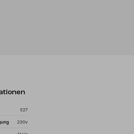
ationen
E27
gung
230v