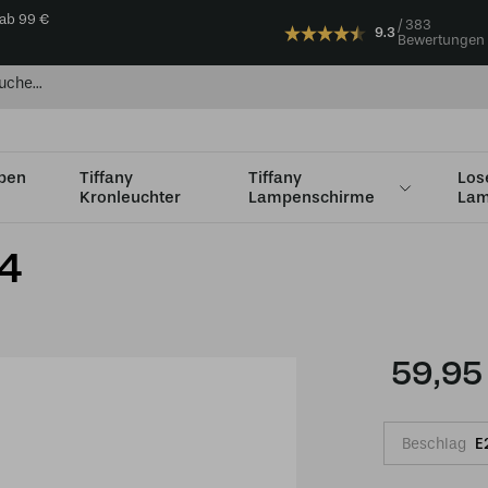
 ab 99 €
383
9.3
Bewertungen
mpen
Tiffany
Tiffany
Los
Kronleuchter
Lampenschirme
Lam
Lampenfüße ohne schirm
Lampenfuß 5LL-5794
4
59,95
Beschlag
E