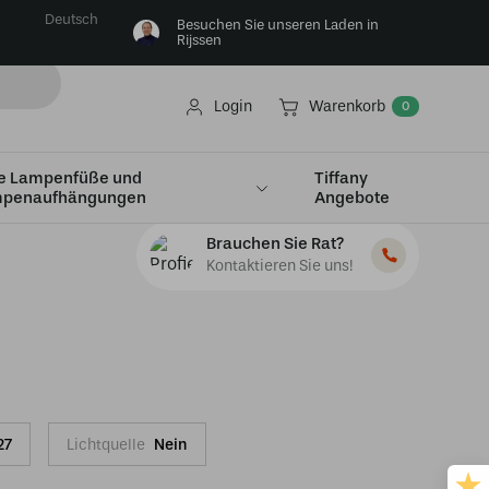
Deutsch
Besuchen Sie unseren Laden in
Rijssen
Login
Warenkorb
0
e Lampenfüße und
Tiffany
penaufhängungen
Angebote
Brauchen Sie Rat?
Kontaktieren Sie uns!
27
Lichtquelle
Nein