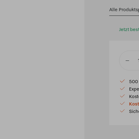
Alle Produkts
Jetzt bes
Lampen
5LL-
5794
500 
Menge
Expe
Kost
Kost
Sich