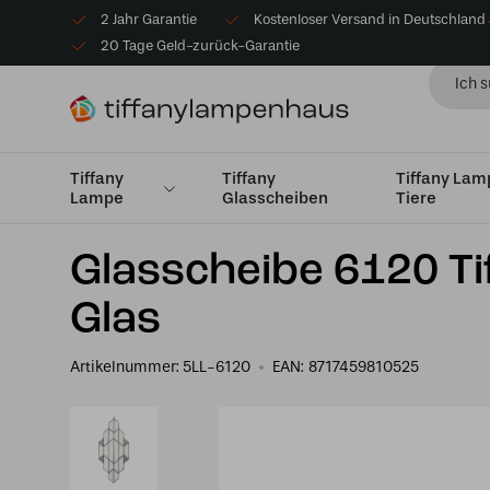
2 Jahr Garantie
Kostenloser Versand in Deutschland
20 Tage Geld-zurück-Garantie
Tiffany
Tiffany
Tiffany La
Lampe
Glasscheiben
Tiere
Startseite
Tiffany Glasscheibe
Glasscheibe 6120 Tif
Glasscheibe 6120 T
Glas
Artikelnummer:
5LL-6120
EAN:
8717459810525