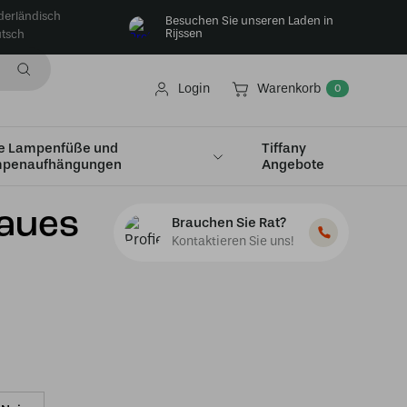
derländisch
Besuchen Sie unseren Laden in
Rijssen
tsch
Login
Warenkorb
0
e Lampenfüße und
Tiffany
penaufhängungen
Angebote
raues
Brauchen Sie Rat?
Kontaktieren Sie uns!