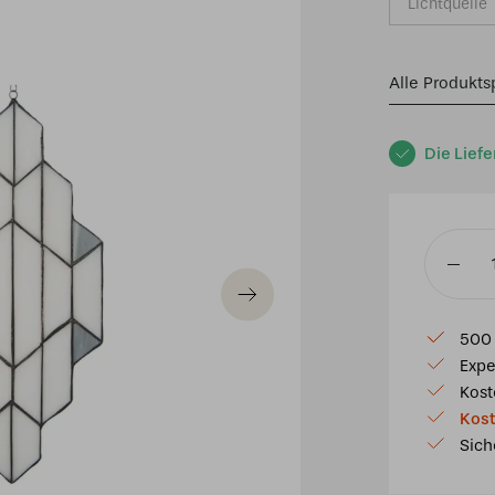
Lichtquelle
Alle Produkts
Die Liefe
Glassch
6120
Tiffany
500 
23x50
Expe
cm
Kost
Weißgra
Kost
Glas
Sich
Menge