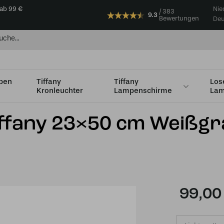
 ab 99 €
Nie
383
9.3
Bewertungen
Deu
mpen
Tiffany
Tiffany
Los
Kronleuchter
Lampenschirme
Lam
fany 23×50 cm Weißgraues Glas
iffany 23×50 cm Weißg
99,00