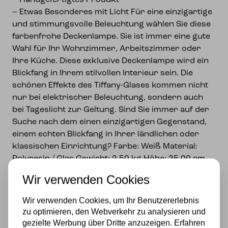
– Handgefertigtes Produkt
– Etwas Besonderes mit Licht Für eine einzigartige
und stimmungsvolle Beleuchtung wählen Sie diese
farbenfrohe Deckenlampe. Sie ist immer eine gute
Wahl für Ihr Wohnzimmer, Arbeitszimmer oder
Ihre Küche. Diese exklusive Deckenlampe wird ein
Blickfang in Ihrem stilvollen Interieur sein. Die
schönen Effekte des Tiffany-Glases kommen nicht
nur bei elektrischer Beleuchtung, sondern auch
bei Tageslicht zur Geltung. Sind Sie immer auf der
Suche nach dem einen einzigartigen Gegenstand,
einem echten Blickfang in Ihrer ländlichen oder
klassischen Einrichtung? Farbe: Weiß Material:
Polyresin / Glas Gewicht: 2,50 kg Höhe: 35,00 cm
Größe: Ø 36×35 cm E27/max 2x60W Durchmesser:
Wir verwenden Cookies
36,00 cm LampInfo: E27/max 2*60W
Wir verwenden Cookies, um Ihr Benutzererlebnis
Spezifikationen
zu optimieren, den Webverkehr zu analysieren und
gezielte Werbung über Dritte anzuzeigen. Erfahren