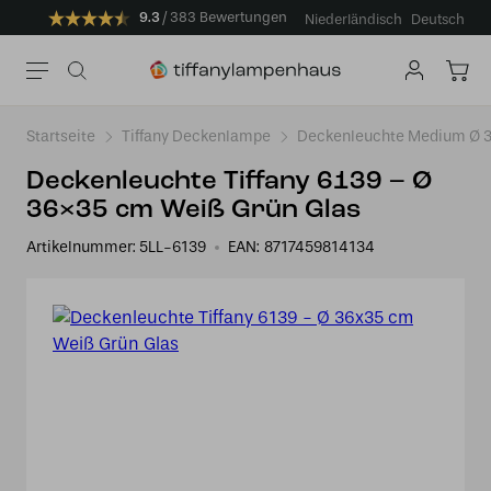
9.3
383 Bewertungen
Niederländisch
Deutsch
Startseite
Tiffany Deckenlampe
Deckenleuchte Medium Ø 3
Deckenleuchte Tiffany 6139 – Ø
36×35 cm Weiß Grün Glas
Artikelnummer:
5LL-6139
EAN:
8717459814134