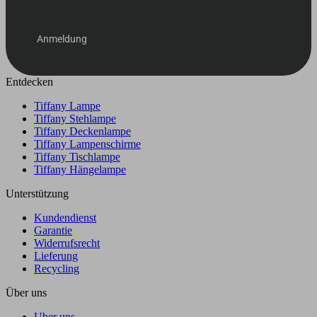
Anmeldung
Entdecken
Tiffany Lampe
Tiffany Stehlampe
Tiffany Deckenlampe
Tiffany Lampenschirme
Tiffany Tischlampe
Tiffany Hängelampe
Unterstützung
Kundendienst
Garantie
Widerrufsrecht
Lieferung
Recycling
Über uns
Uber uns