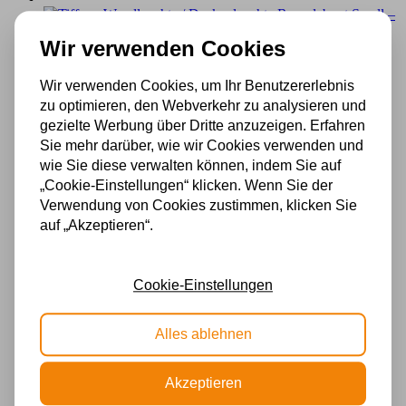
Wir verwenden Cookies
Tiffany Wandleuchte / Deckenleuchte Roundabout Small –
geometrisches Design – 33 cm
Wir verwenden Cookies, um Ihr Benutzererlebnis
zu optimieren, den Webverkehr zu analysieren und
€
149,00
Incl. BTW
In den Warenkorb
gezielte Werbung über Dritte anzuzeigen. Erfahren
Sie mehr darüber, wie wir Cookies verwenden und
wie Sie diese verwalten können, indem Sie auf
„Cookie-Einstellungen“ klicken. Wenn Sie der
Tiffany Wandleuchte Roundabout OUTDOOR –
Verwendung von Cookies zustimmen, klicken Sie
Außenlampe – geometrisches Design
auf „Akzeptieren“.
€
175,00
Incl. BTW
In den Warenkorb
Cookie-Einstellungen
Tiffany Wandleuchte/Deckenleuchte Lovely Gentian Blue
Alles ablehnen
€
218,00
Incl. BTW
In den Warenkorb
Akzeptieren