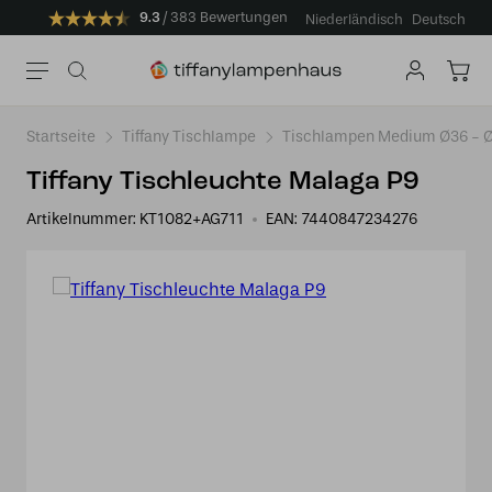
9.3
383 Bewertungen
Niederländisch
Deutsch
Startseite
Tiffany Tischlampe
Tischlampen Medium Ø36 -
Tiffany Tischleuchte Malaga P9
Artikelnummer:
KT1082+AG711
EAN:
7440847234276