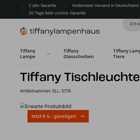
2 Jahr Garantie
Kostenloser Versand in Deutschland
20 Tage Geld-zurück-Garantie
Tiffany
Tiffany
Tiffany La
Lampe
Glasscheiben
Tiere
Startseite
Tiffany Tischlampe
Tischlampen Medium 
Tiffany Tischleucht
Artikelnummer:
5LL-5774
Jetzt € 5,- günstiger!