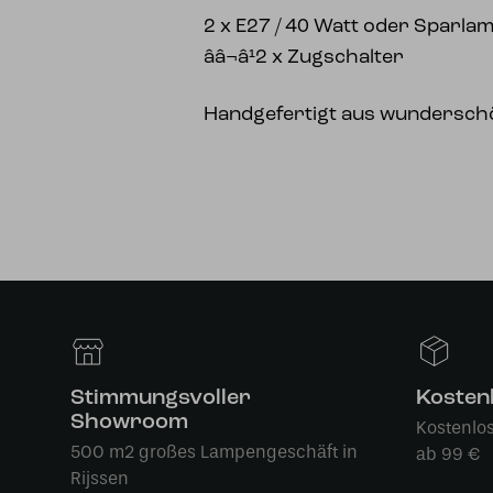
2 x E27 / 40 Watt oder Sparlamp
ââ¬â¹2 x Zugschalter
Handgefertigt aus wundersch
Stimmungsvoller
Kosten
Showroom
Kostenlo
500 m2 großes Lampengeschäft in
ab 99 €
Rijssen