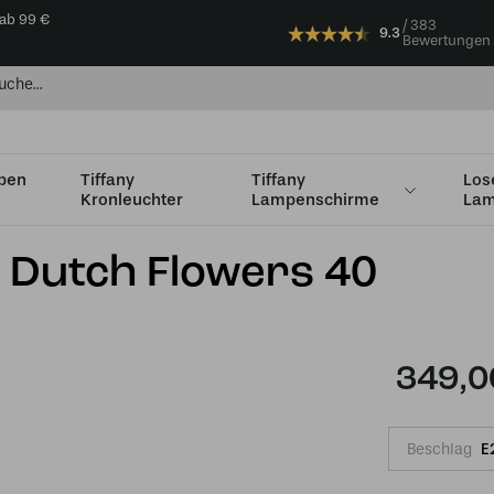
 ab 99 €
383
9.3
Bewertungen
mpen
Tiffany
Tiffany
Los
Kronleuchter
Lampenschirme
Lam
Ø36 - Ø49cm
Tiffany Tischleuchte Dutch Flowers 40
e Dutch Flowers 40
349,0
Beschlag
E