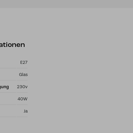
ationen
E27
Glas
gung
230v
40W
Ja