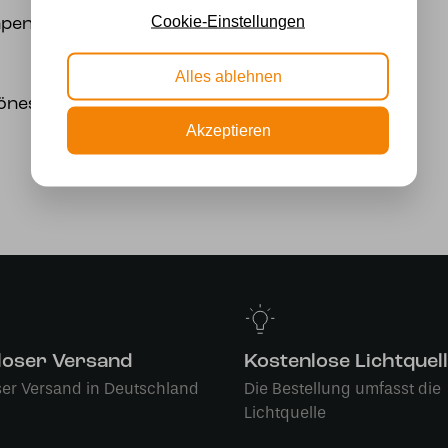
Cookie-Einstellungen
en ( mitgeliefert )
Alles ablehnen
önes Glas
Akzeptieren
loser Versand
Kostenlose Lichtquel
ser Versand in Deutschland
Die Bestellung umfasst die
Lichtquelle