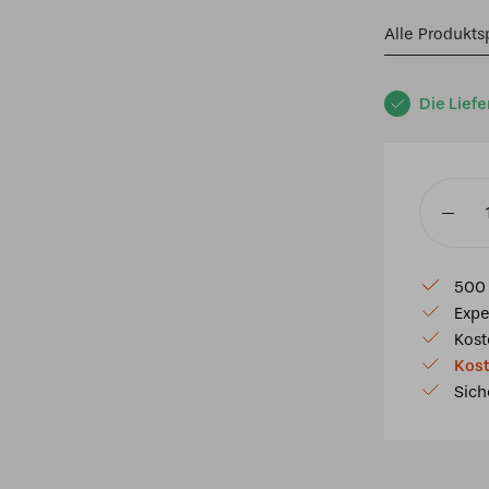
Alle Produkts
Die Liefe
Tiffany
Tischleu
Dutch
500 
Flowers
Expe
40
Kost
Menge
Kost
Sich