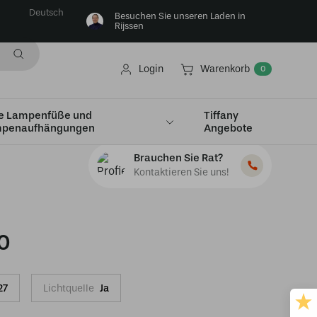
Deutsch
Besuchen Sie unseren Laden in
Rijssen
Login
Warenkorb
0
e Lampenfüße und
Tiffany
penaufhängungen
Angebote
Brauchen Sie Rat?
Kontaktieren Sie uns!
0
27
Lichtquelle
Ja