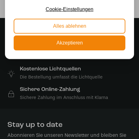
Ja
Cookie-Einstellungen
Alles ablehnen
Stimmungsvoller Showroom
500 m2 großes Lampengeschäft in Rijssen
Akzeptieren
Kostenloser Versand
Kostenloser Versand in Deutschland ab 99 €
Kostenlose Lichtquellen
Die Bestellung umfasst die Lichtquelle
Sichere Online-Zahlung
Sichere Zahlung im Anschluss mit Klarna
Stay up to date
Abonnieren Sie unseren Newsletter und bleiben Sie