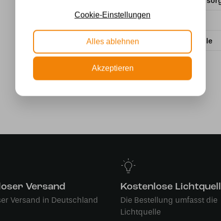
Stromversor
Cookie-Einstellungen
Wattzahl
Lichtquelle
Alles ablehnen
Akzeptieren
loser Versand
Kostenlose Lichtquel
ser Versand in Deutschland
Die Bestellung umfasst die
Lichtquelle