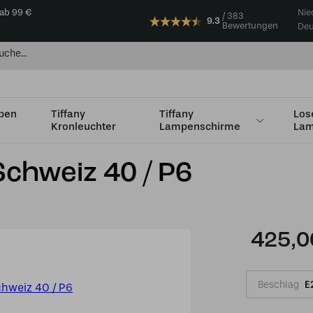
 ab 99 €
Nie
383
9.3
Bewertungen
Deu
mpen
Tiffany
Tiffany
Los
Kronleuchter
Lampenschirme
Lam
Ø36 - Ø49cm
Tiffany Tischlampe Schweiz 40 / P6
Schweiz 40 / P6
425,0
Beschlag
E