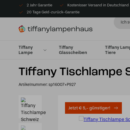
2 Jahr Garantie
Kostenloser Versand in Deutschland
20 Tage Geld-zurück-Garantie
Tiffany
Tiffany
Tiffany La
Lampe
Glasscheiben
Tiere
Startseite
Tiffany Tischlampe
Tischlampen Medium 
Tiffany Tischlampe 
Artikelnummer:
sp16007+P927
Jetzt € 5,- günstiger!