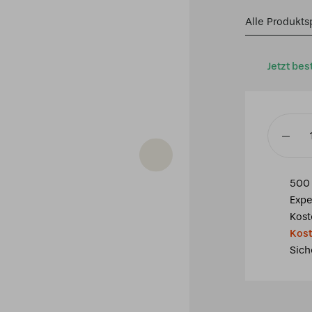
Alle Produkts
Jetzt bes
Tiffany
Tischla
Schweiz
500 
40
Expe
/
Kost
P6
Kost
Menge
Sich