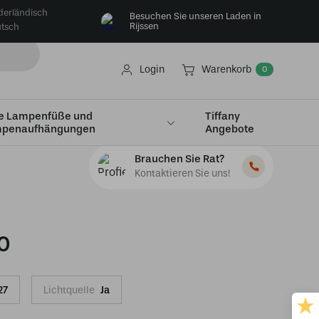
derländisch
Besuchen Sie unseren Laden in
Rijssen
tsch
Login
Warenkorb
0
e Lampenfüße und
Tiffany
penaufhängungen
Angebote
Brauchen Sie Rat?
Kontaktieren Sie uns!
0
27
Lichtquelle
Ja