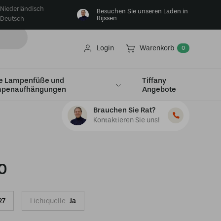
Niederländisch
Besuchen Sie unseren Laden in
Rijssen
Deutsch
Login
Warenkorb
0
e Lampenfüße und
Tiffany
penaufhängungen
Angebote
Brauchen Sie Rat?
Kontaktieren Sie uns!
0
27
Lichtquelle
Ja