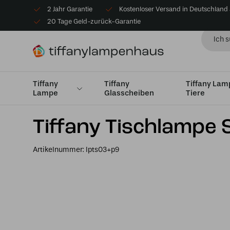
2 Jahr Garantie
Kostenloser Versand in Deutschland
20 Tage Geld-zurück-Garantie
Tiffany
Tiffany
Tiffany La
Lampe
Glasscheiben
Tiere
Startseite
Tiffany Tischlampe
Tischlampen Medium 
Tiffany Tischlampe 
Artikelnummer:
lpts03+p9