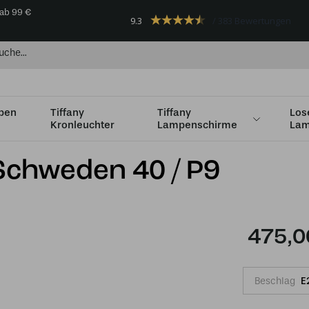
 ab 99 €
9.3
383 Bewertungen
mpen
Tiffany
Tiffany
Los
Kronleuchter
Lampenschirme
Lam
Ø36 - Ø49cm
Tiffany Tischlampe Schweden 40 / P9
Schweden 40 / P9
475,0
Beschlag
E