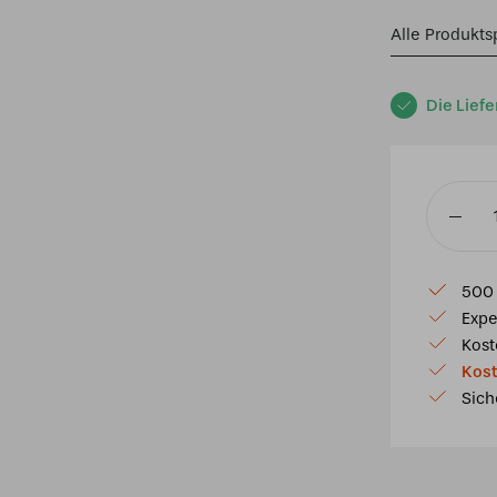
Alle Produkts
Die Liefe
Tiffany
Tischla
Schwed
500 
40
Expe
/
Kost
P9
Kost
Menge
Sich