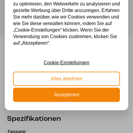
Kostenloser Versand in Deutschland ab 99 €
/
zu optimieren, den Webverkehr zu analysieren und
Kostenlose Lichtquellen inklusive
P6
gezielte Werbung über Dritte anzuzeigen. Erfahren
Sichere Zahlung im Anschluss mit Klarna
Menge
Sie mehr darüber, wie wir Cookies verwenden und
wie Sie diese verwalten können, indem Sie auf
„Cookie-Einstellungen“ klicken. Wenn Sie der
Verwendung von Cookies zustimmen, klicken Sie
auf „Akzeptieren“.
Tiffany Tischlampe Schweden 40 /
P6
Cookie-Einstellungen
Tiffany-Tischlampe
Alles ablehnen
Höhe64 cm.
Schirmdurchmesser 40 cm.
Akzeptieren
2 x E 27 / 40 Watt
Spezifikationen
Fassung