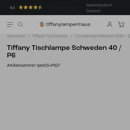
Niederländisch
9.3
383 Bewertungen
Deutsch
Startseite
Tiffany Tischlampe
Tischlampen Medium Ø36 -
Tiffany Tischlampe Schweden 40 /
P6
Artikelnummer:
lpts03+P927