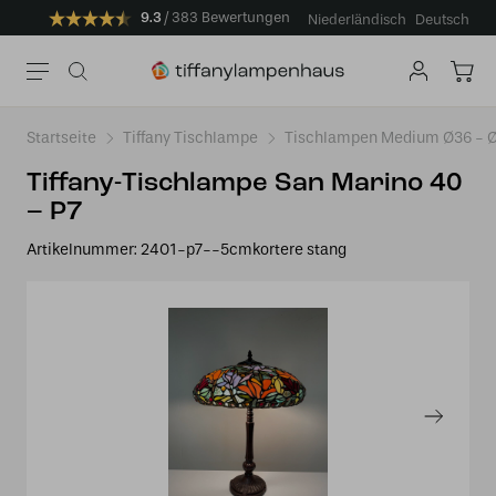
9.3
383 Bewertungen
Niederländisch
Deutsch
Startseite
Tiffany Tischlampe
Tischlampen Medium Ø36 -
Tiffany-Tischlampe San Marino 40
– P7
Artikelnummer:
2401-p7--5cmkortere stang