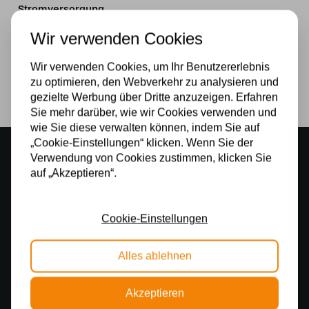
Stromversorgung
Wir verwenden Cookies
230v
Lichtquelle
Wir verwenden Cookies, um Ihr Benutzererlebnis
zu optimieren, den Webverkehr zu analysieren und
Ja
gezielte Werbung über Dritte anzuzeigen. Erfahren
Sie mehr darüber, wie wir Cookies verwenden und
wie Sie diese verwalten können, indem Sie auf
„Cookie-Einstellungen“ klicken. Wenn Sie der
Stimmungsvoller Showroom
Verwendung von Cookies zustimmen, klicken Sie
500 m2 großes Lampengeschäft in Rijssen
auf „Akzeptieren“.
Kostenloser Versand
Kostenloser Versand in Deutschland ab 99 €
Cookie-Einstellungen
Kostenlose Lichtquellen
Alles ablehnen
Die Bestellung umfasst die Lichtquelle
Sichere Online-Zahlung
Akzeptieren
Sichere Zahlung im Anschluss mit Klarna