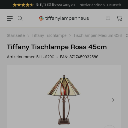
9.3
383 Bewertungen
Niederländisch
Deutsch
Startseite
Tiffany Tischlampe
Tischlampen Medium Ø36 -
Tiffany Tischlampe Roas 45cm
Artikelnummer:
5LL-6290
EAN:
8717459932586