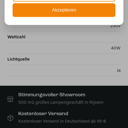
Glas
Akzeptieren
Stromversorgung
230v
Wattzahl
40W
Lichtquelle
Ja
Stimmungsvoller Showroom
500 m2 großes Lampengeschäft in Rijssen
Kostenloser Versand
Kostenloser Versand in Deutschland ab 99 €