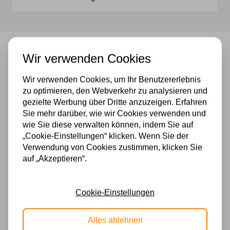
Wir verwenden Cookies
Tiffany Tischlampe Pretty 40 P7
Schöne tiffany tischlampe
Wir verwenden Cookies, um Ihr Benutzererlebnis
zu optimieren, den Webverkehr zu analysieren und
Höhe: 62 cm
gezielte Werbung über Dritte anzuzeigen. Erfahren
Durchmesser: 40 cm
Sie mehr darüber, wie wir Cookies verwenden und
wie Sie diese verwalten können, indem Sie auf
2 x E27 / 40 Watt
„Cookie-Einstellungen“ klicken. Wenn Sie der
Verwendung von Cookies zustimmen, klicken Sie
Spezifikationen
auf „Akzeptieren“.
Fassung
Cookie-Einstellungen
E27
Material
Alles ablehnen