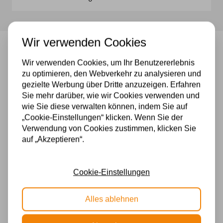
Wir verwenden Cookies
Tiffany Tischlampe Pretty 40 P52
Wir verwenden Cookies, um Ihr Benutzererlebnis
zu optimieren, den Webverkehr zu analysieren und
Schöne tiffany tischlampe
gezielte Werbung über Dritte anzuzeigen. Erfahren
Hoch : 64 cm.
Sie mehr darüber, wie wir Cookies verwenden und
Durchmesser Schirm : 40 cm.
wie Sie diese verwalten können, indem Sie auf
„Cookie-Einstellungen“ klicken. Wenn Sie der
2 x E 27
Verwendung von Cookies zustimmen, klicken Sie
auf „Akzeptieren“.
Spezifikationen
Fassung
Cookie-Einstellungen
E27
Alles ablehnen
Material