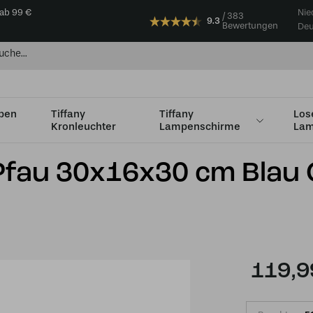
 ab 99 €
Nie
383
9.3
Bewertungen
Deu
mpen
Tiffany
Tiffany
Los
Kronleuchter
Lampenschirme
Lam
au 30x16x30 cm Blau Grün Glas
 Pfau 30x16x30 cm Blau
119,9