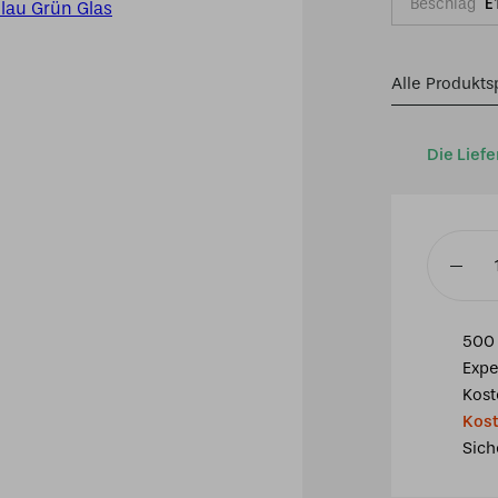
Beschlag
E
Alle Produkts
Die Liefe
Tiffany
Tischla
Pfau
500 
30x16x
Expe
cm
Kost
Blau
Kost
Grün
Sich
Glas
Menge