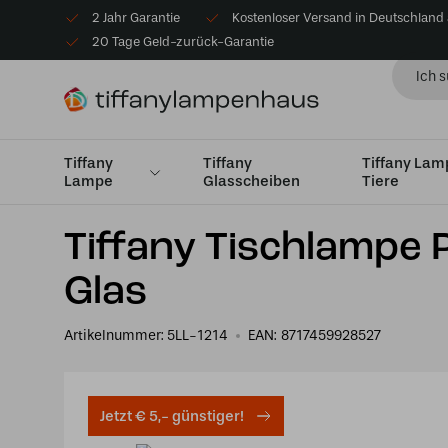
2 Jahr Garantie
Kostenloser Versand in Deutschland
20 Tage Geld-zurück-Garantie
Tiffany
Tiffany
Tiffany La
Lampe
Glasscheiben
Tiere
Startseite
Tiffany Lampe Tiere
Tiffany Tischlampe Pf
Tiffany Tischlampe
Glas
Artikelnummer:
5LL-1214
EAN:
8717459928527
Jetzt € 5,- günstiger!