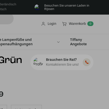
derländisch
Besuchen Sie unseren Laden in
Rijssen
tsch
Login
Warenkorb
0
e Lampenfüße und
Tiffany
penaufhängungen
Angebote
 Grün
Brauchen Sie Rat?
Kontaktieren Sie uns!
9