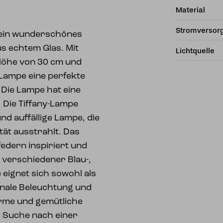
Material
Stromversor
t ein wunderschönes
s echtem Glas. Mit
Lichtquelle
 Höhe von 30 cm und
e Lampe eine perfekte
 Die Lampe hat eine
 Die Tiffany-Lampe
nd auffällige Lampe, die
tät ausstrahlt. Das
federn inspiriert und
 verschiedener Blau-,
 eignet sich sowohl als
ionale Beleuchtung und
arme und gemütliche
 Suche nach einer