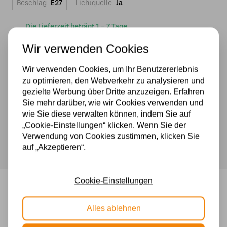
Beschlag
E27
Lichtquelle
Ja
Die Lieferzeit beträgt 1 - 7 Tage
Wir verwenden Cookies
Tiffany
Wir verwenden Cookies, um Ihr Benutzererlebnis
Tischlampe
zu optimieren, den Webverkehr zu analysieren und
500 m2 großes Lampengeschäft in Rijssen
Papilio
gezielte Werbung über Dritte anzuzeigen. Erfahren
Experten für Lampen seit 70 Jahren
-
Sie mehr darüber, wie wir Cookies verwenden und
Kostenloser Versand in Deutschland ab 99 €
P38
wie Sie diese verwalten können, indem Sie auf
Kostenlose Lichtquellen inklusive
Menge
„Cookie-Einstellungen“ klicken. Wenn Sie der
Sichere Zahlung im Anschluss mit Klarna
Verwendung von Cookies zustimmen, klicken Sie
auf „Akzeptieren“.
Cookie-Einstellungen
Tiffany Tischlampe Papilio – P38
Alles ablehnen
Tiffany-Tischlampe Papilio
Elegante, fröhliche Schmetterlinge in