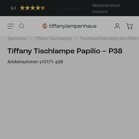
Niederländisch
9.3
383 Bewertungen
Deutsch
Startseite
Tiffany Tischlampe
Tischleuchten Klein bis Ø36
Tiffany Tischlampe Papilio – P38
Artikelnummer:
y10171-p38