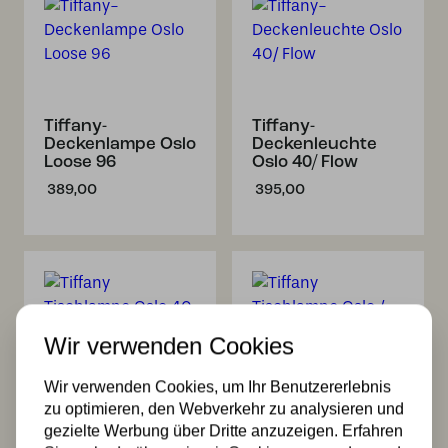
Tiffany-
Tiffany-
Deckenlampe Oslo
Deckenleuchte
Loose 96
Oslo 40/ Flow
389,00
395,00
Wir verwenden Cookies
Wir verwenden Cookies, um Ihr Benutzererlebnis
Tiffany
Tiffany
zu optimieren, den Webverkehr zu analysieren und
Tischlampe Oslo
Tischlampe Oslo /
gezielte Werbung über Dritte anzuzeigen. Erfahren
40 / P3
P19