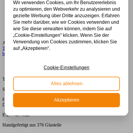
Wir verwenden Cookies, um Ihr Benutzererlebnis
zu optimieren, den Webverkehr zu analysieren und
500 m2 großes Lampengeschäft in Rijssen
gezielte Werbung über Dritte anzuzeigen. Erfahren
Experten für Lampen seit 70 Jahren
Sie mehr darüber, wie wir Cookies verwenden und
Kostenloser Versand in Deutschland ab 99 €
Kostenlose Lichtquellen inklusive
wie Sie diese verwalten können, indem Sie auf
Sichere Zahlung im Anschluss mit Klarna
„Cookie-Einstellungen“ klicken. Wenn Sie der
Verwendung von Cookies zustimmen, klicken Sie
Artikelnummer:
yt27-p33
Kategorie:
Buntglaslampe
,
Lampe
,
auf „Akzeptieren“.
Tiffany Tischlampe
,
Tischlampe aus Buntglas
,
Tischleuchten Klein
bis Ø36cm
Beschreibung
Cookie-Einstellungen
Zusätzliche Informationen
Tiffany Tischlampe Madeira 25/P33
Alles ablehnen
Spezifikationen
Hoch : 40 cm.
Akzeptieren
Durchmesser Schirm : 25 cm.
E 27 / 40 Watt
Handgefertigt aus 376 Glasteile