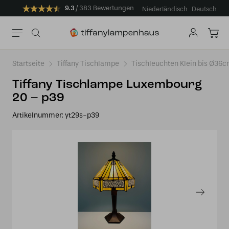
9.3
383 Bewertungen
Niederländisch
Deutsch
Startseite
Tiffany Tischlampe
Tischleuchten Klein bis Ø36
Tiffany Tischlampe Luxembourg
20 – p39
Artikelnummer:
yt29s-p39