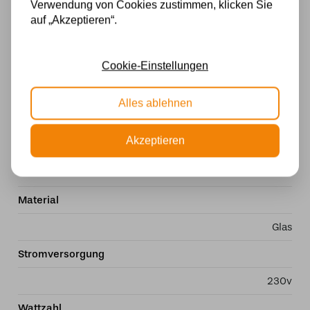
Verwendung von Cookies zustimmen, klicken Sie
auf „Akzeptieren“.
Höhe: 64 cm.
Schirmdurchmesser: 40 cm.
Cookie-Einstellungen
2 x E 27 / 40 Watt
Handgefertigt aus schönem Glas.
Alles ablehnen
Spezifikationen
Akzeptieren
Fassung
E27
Material
Glas
Stromversorgung
230v
Wattzahl