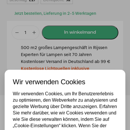
Jetzt bestellen, Lieferung in 2-5 Werktagen
Tiffany-
Tischlampe
500 m2 großes Lampengeschäft in Rijssen
Kingston
Experten für Lampen seit 70 Jahren
40
Kostenloser Versand in Deutschland ab 99 €
/
Kostenlose Lichtquellen inklusive
P6
Sichere Zahlung im Anschluss mit Klarna
Menge
Wir verwenden Cookies
Wir verwenden Cookies, um Ihr Benutzererlebnis
zu optimieren, den Webverkehr zu analysieren und
gezielte Werbung über Dritte anzuzeigen. Erfahren
Tiffany-Tischlampe Kingston 40 /
Sie mehr darüber, wie wir Cookies verwenden und
P6
wie Sie diese verwalten können, indem Sie auf
„Cookie-Einstellungen“ klicken. Wenn Sie der
Tiffany-Tischlampe