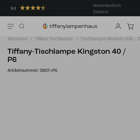
Niederländisch
9.3
383 Bewertungen
Deutsch
Startseite
Tiffany Tischlampe
Tischlampen Medium Ø36 -
Tiffany-Tischlampe Kingston 40 /
P6
Artikelnummer:
5807+P6