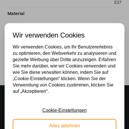
E27
Material
Glas
Wir verwenden Cookies
Stromversorgung
Wir verwenden Cookies, um Ihr Benutzererlebnis
230v
zu optimieren, den Webverkehr zu analysieren und
Lichtquelle
gezielte Werbung über Dritte anzuzeigen. Erfahren
Sie mehr darüber, wie wir Cookies verwenden und
Ja
wie Sie diese verwalten können, indem Sie auf
„Cookie-Einstellungen“ klicken. Wenn Sie der
Verwendung von Cookies zustimmen, klicken Sie
auf „Akzeptieren“.
Stimmungsvoller Showroom
500 m2 großes Lampengeschäft in Rijssen
Cookie-Einstellungen
Kostenloser Versand
Kostenloser Versand in Deutschland ab 99 €
Alles ablehnen