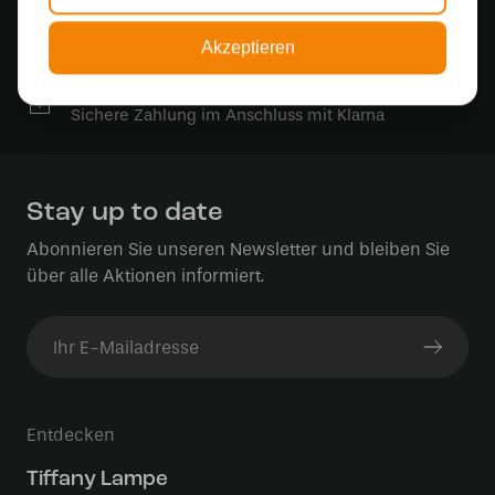
Kostenlose Lichtquellen
Die Bestellung umfasst die Lichtquelle
Akzeptieren
Sichere Online-Zahlung
Sichere Zahlung im Anschluss mit Klarna
Stay up to date
Abonnieren Sie unseren Newsletter und bleiben Sie
über alle Aktionen informiert.
Entdecken
Tiffany Lampe