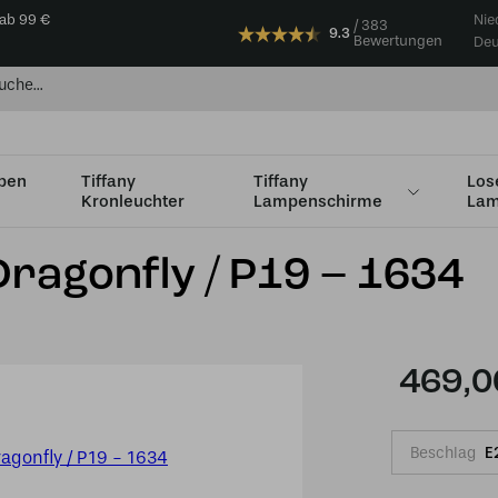
 ab 99 €
Nie
383
9.3
Bewertungen
Deu
mpen
Tiffany
Tiffany
Los
Kronleuchter
Lampenschirme
Lam
Ø36 - Ø49cm
Tiffany Tischlampe Dragonfly / P19 – 1634
Dragonfly / P19 – 1634
469,0
Beschlag
E