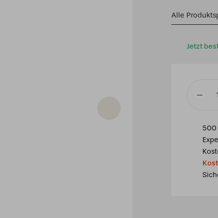
Alle Produkts
Jetzt bes
Tiffany
Tischla
Dragonfl
500 
/
Expe
P19
Kost
-
Kost
1634
Sich
Menge