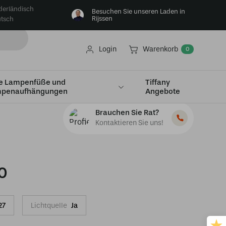
derländisch
Besuchen Sie unseren Laden in
Rijssen
tsch
Login
Warenkorb
0
e Lampenfüße und
Tiffany
penaufhängungen
Angebote
Brauchen Sie Rat?
Kontaktieren Sie uns!
0
27
Lichtquelle
Ja