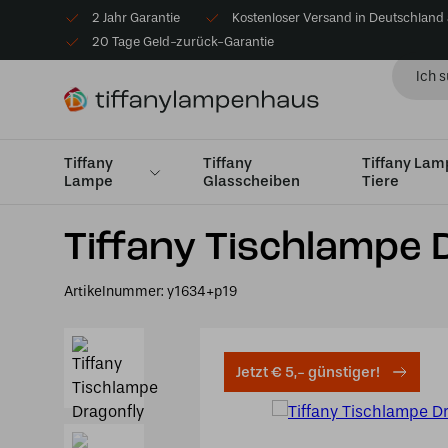
2 Jahr Garantie
Kostenloser Versand in Deutschland
20 Tage Geld-zurück-Garantie
Tiffany
Tiffany
Tiffany La
Lampe
Glasscheiben
Tiere
Startseite
Tiffany Tischlampe
Tischlampen Medium 
Tiffany Tischlampe 
Artikelnummer:
y1634+p19
Jetzt € 5,- günstiger!