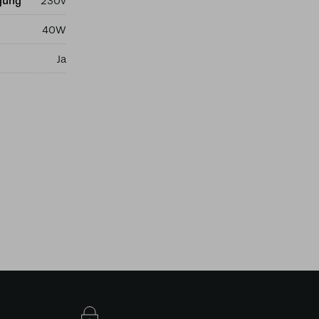
gung
230v
40W
Ja