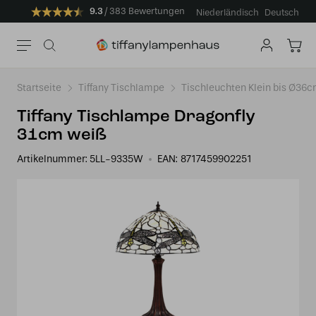
9.3
383 Bewertungen
Niederländisch
Deutsch
Startseite
Tiffany Tischlampe
Tischleuchten Klein bis Ø36
Tiffany Tischlampe Dragonfly
31cm weiß
Artikelnummer:
5LL-9335W
EAN:
8717459902251