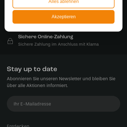
Alles ablehnen
Kostenloser Versand in Deutschland ab 99 €
Akzeptieren
Kostenlose Lichtquellen
Die Bestellung umfasst die Lichtquelle
Sichere Online-Zahlung
Sichere Zahlung im Anschluss mit Klarna
Stay up to date
Abonnieren Sie unseren Newsletter und bleiben Sie
über alle Aktionen informiert.
Entdecken