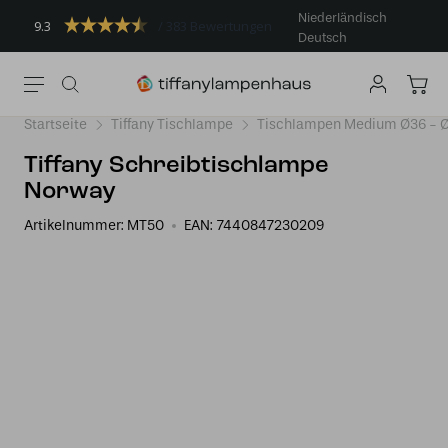
Niederländisch
9.3
383 Bewertungen
Deutsch
Startseite
Tiffany Tischlampe
Tischlampen Medium Ø36 -
Tiffany Schreibtischlampe
Norway
Artikelnummer:
MT50
EAN:
7440847230209