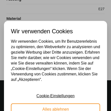
E27
Material
Glas
Wir verwenden Cookies
Stromversorgung
Wir verwenden Cookies, um Ihr Benutzererlebnis
zu optimieren, den Webverkehr zu analysieren und
230v
gezielte Werbung über Dritte anzuzeigen. Erfahren
Lichtquelle
Sie mehr darüber, wie wir Cookies verwenden und
wie Sie diese verwalten können, indem Sie auf
Ja
„Cookie-Einstellungen“ klicken. Wenn Sie der
Verwendung von Cookies zustimmen, klicken Sie
auf „Akzeptieren“.
Stimmungsvoller Showroom
500 m2 großes Lampengeschäft in Rijssen
Cookie-Einstellungen
Kostenloser Versand
Alles ablehnen