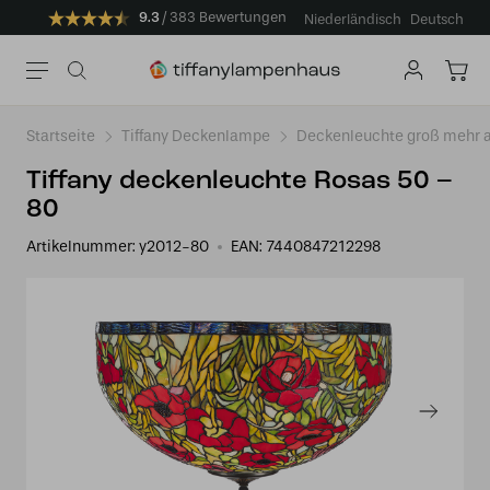
9.3
383 Bewertungen
Niederländisch
Deutsch
Startseite
Tiffany Deckenlampe
Deckenleuchte groß mehr a
Tiffany deckenleuchte Rosas 50 –
80
Artikelnummer:
y2012-80
EAN:
7440847212298