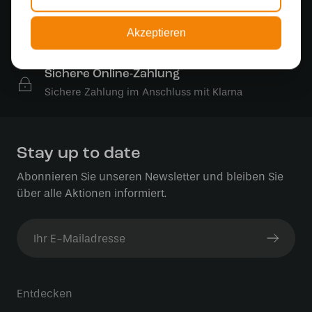
Kostenloser Versand in Deutschland ab 99 €
Kostenlose Lichtquellen
Akzeptieren
Die Bestellung umfasst die Lichtquelle
Sichere Online-Zahlung
Sichere Zahlung im Anschluss mit Klarna
Stay up to date
Abonnieren Sie unseren Newsletter und bleiben Sie
über alle Aktionen informiert.
Entdecken