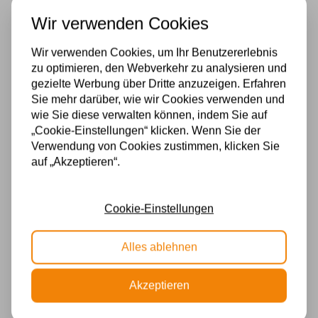
Handgefertigt aus echtem Glas
Wir verwenden Cookies
Der Rand der Haube bleibt von der Decke getrennt
Wir verwenden Cookies, um Ihr Benutzererlebnis
zu optimieren, den Webverkehr zu analysieren und
Durchmesser: 41 cm
gezielte Werbung über Dritte anzuzeigen. Erfahren
Höhe: ca. 24 cm.
Sie mehr darüber, wie wir Cookies verwenden und
wie Sie diese verwalten können, indem Sie auf
2 x E14
„Cookie-Einstellungen“ klicken. Wenn Sie der
Verwendung von Cookies zustimmen, klicken Sie
Spezifikationen
auf „Akzeptieren“.
Fassung
Cookie-Einstellungen
E14
Material
Alles ablehnen
Glas
Akzeptieren
Stromversorgung