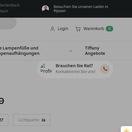
derländisch
Besuchen Sie unseren Laden in
Rijssen
tsch
Login
Warenkorb
0
e Lampenfüße und
Tiffany
penaufhängungen
Angebote
Brauchen Sie Rat?
Kontaktieren Sie uns!
9
27
Lichtquelle
Ja