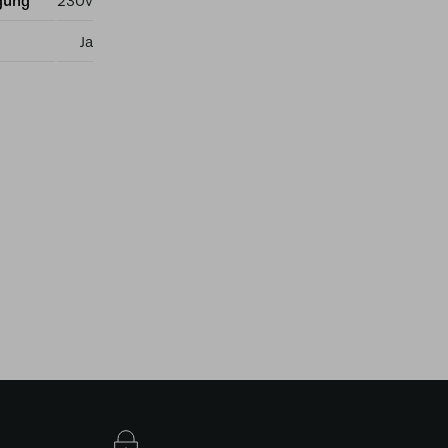
gung
230v
Ja