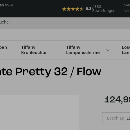
 ab 99 €
Nie
383
9.3
Bewertungen
Deu
mpen
Tiffany
Tiffany
Los
Kronleuchter
Lampenschirme
Lam
n bis Ø 35cm
Tiffany Deckenleuchte Pretty 32 / Flow
te Pretty 32 / Flow
124,9
Beschlag
E