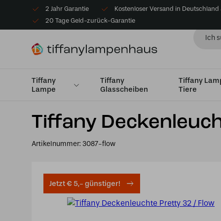
2 Jahr Garantie
Kostenloser Versand in Deutschland
20 Tage Geld-zurück-Garantie
Tiffany
Tiffany
Tiffany La
Lampe
Glasscheiben
Tiere
Startseite
Tiffany Deckenlampe
Deckenleuchten Klei
Tiffany Deckenleuch
Artikelnummer:
3087-flow
Jetzt € 5,- günstiger!