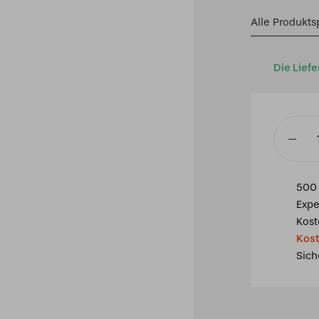
Alle Produkts
Die Liefe
Tiffany
Deckenl
Pretty
500 
32
Expe
/
Kost
Flow
Kost
Menge
Sich