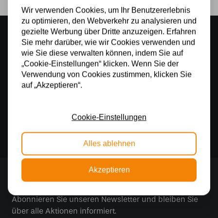
Wir verwenden Cookies, um Ihr Benutzererlebnis
zu optimieren, den Webverkehr zu analysieren und
Stimmungsvoller Showroom
gezielte Werbung über Dritte anzuzeigen. Erfahren
Sie mehr darüber, wie wir Cookies verwenden und
500 m2 großes Lampengeschäft in Rijssen
wie Sie diese verwalten können, indem Sie auf
Kostenloser Versand
„Cookie-Einstellungen“ klicken. Wenn Sie der
Verwendung von Cookies zustimmen, klicken Sie
Kostenloser Versand in Deutschland ab 99 €
auf „Akzeptieren“.
Kostenlose Lichtquellen
Die Bestellung umfasst die Lichtquelle
Cookie-Einstellungen
Sichere Online-Zahlung
Sichere Zahlung im Anschluss mit Klarna
Alles ablehnen
Akzeptieren
Stay up to date
Abonnieren Sie unseren Newsletter und bleiben Sie
über alle Aktionen informiert.