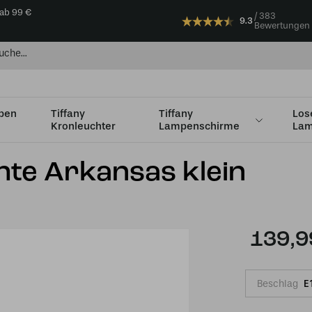
 ab 99 €
383
9.3
Bewertungen
mpen
Tiffany
Tiffany
Los
Kronleuchter
Lampenschirme
Lam
ht
Tiffany beistell Leuchte Arkansas klein
chte Arkansas klein
139,9
Beschlag
E