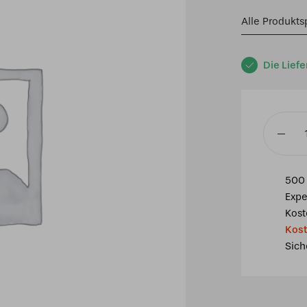
Alle Produkts
Die Liefe
Tiffany
beistell
Leuchte
500 
Arkansa
Expe
klein
Kost
Menge
Kost
Sich