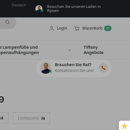
Deutsch
Besuchen Sie unseren Laden in
Rijssen
Login
Warenkorb
0
e Lampenfüße und
Tiffany
penaufhängungen
Angebote
Brauchen Sie Rat?
Kontaktieren Sie uns!
9
14
Lichtquelle
Ja