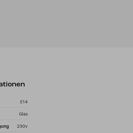
ationen
E14
Glas
gung
230v