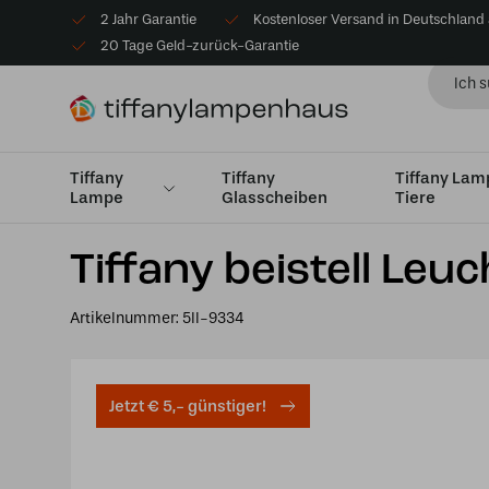
2 Jahr Garantie
Kostenloser Versand in Deutschland
20 Tage Geld-zurück-Garantie
Tiffany
Tiffany
Tiffany La
Lampe
Glasscheiben
Tiere
Startseite
Tiffany Tischlampe
Tischleuchten Windlic
Tiffany beistell Leu
Artikelnummer:
5ll-9334
Jetzt € 5,- günstiger!