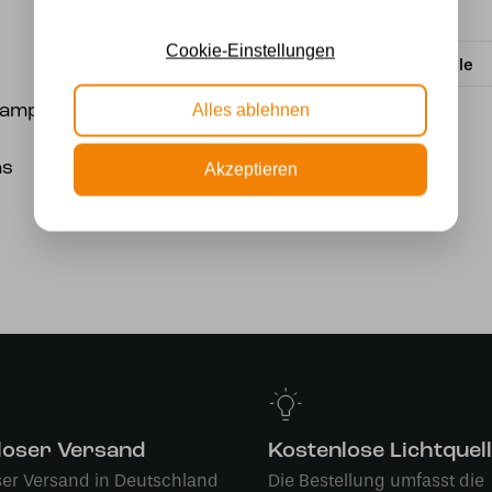
Wattzahl
Cookie-Einstellungen
Lichtquelle
rlampe nach Wahl.
Alles ablehnen
as
Akzeptieren
loser Versand
Kostenlose Lichtquel
ser Versand in Deutschland
Die Bestellung umfasst die