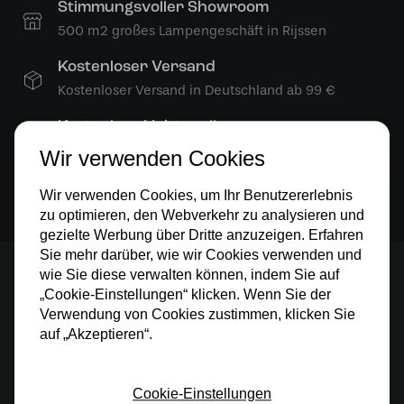
Stimmungsvoller Showroom
500 m2 großes Lampengeschäft in Rijssen
Kostenloser Versand
Kostenloser Versand in Deutschland ab 99 €
Kostenlose Lichtquellen
Die Bestellung umfasst die Lichtquelle
Wir verwenden Cookies
Sichere Online-Zahlung
Wir verwenden Cookies, um Ihr Benutzererlebnis
Sichere Zahlung im Anschluss mit Klarna
zu optimieren, den Webverkehr zu analysieren und
gezielte Werbung über Dritte anzuzeigen. Erfahren
Sie mehr darüber, wie wir Cookies verwenden und
wie Sie diese verwalten können, indem Sie auf
Stay up to date
„Cookie-Einstellungen“ klicken. Wenn Sie der
Verwendung von Cookies zustimmen, klicken Sie
Abonnieren Sie unseren Newsletter und bleiben Sie
auf „Akzeptieren“.
über alle Aktionen informiert.
Cookie-Einstellungen